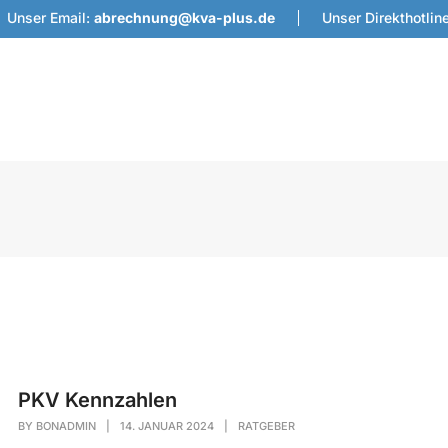
Unser Email:
abrechnung@kva-plus.de
Unser Direkthotlin
PKV Kennzahlen
BY
BONADMIN
|
14. JANUAR 2024
|
RATGEBER